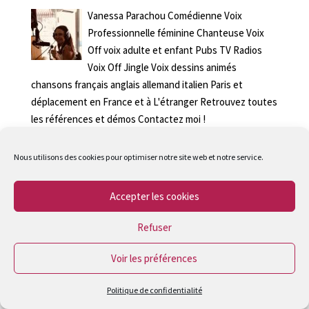
Vanessa Parachou Comédienne Voix
Professionnelle féminine Chanteuse Voix
Off voix adulte et enfant Pubs TV Radios
Voix Off Jingle Voix dessins animés
chansons français anglais allemand italien Paris et
déplacement en France et à L'étranger Retrouvez toutes
les références et démos Contactez moi !
vanessaparachou@yahoo.fr
Nous utilisons des cookies pour optimiser notre site web et notre service.
Accepter les cookies
© 2017 Vanessa Parachou |
MENTIONS LEGALES
| By
VERSATILE
Refuser
Voir les préférences
Politique de confidentialité