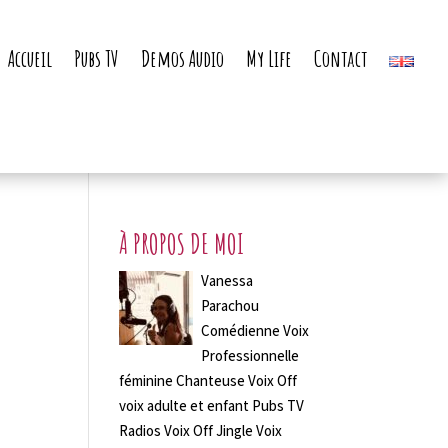
Accueil
Pubs TV
Demos Audio
My Life
Contact
À PROPOS DE MOI
Vanessa
Parachou
Comédienne Voix
Professionnelle
féminine Chanteuse Voix Off
voix adulte et enfant Pubs TV
Radios Voix Off Jingle Voix