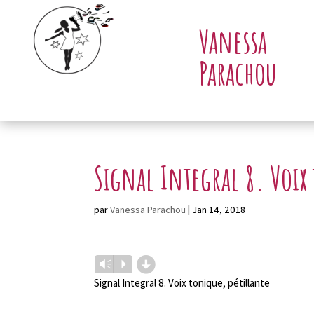
Vanessa
Parachou
Signal Integral 8. Voix
par
Vanessa Parachou
|
Jan 14, 2018
d
Lecteur
Vm
P
audio
Signal Integral 8. Voix tonique, pétillante