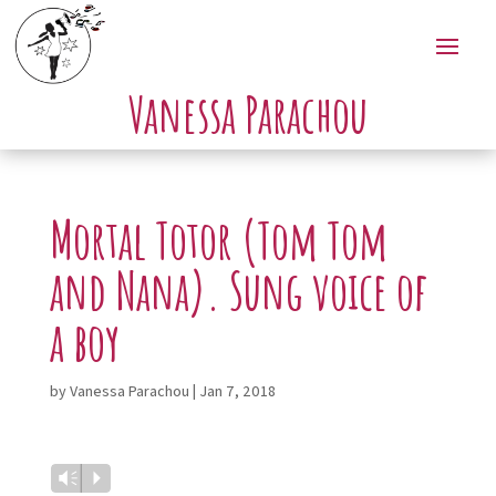
Vanessa Parachou
Mortal Totor (Tom Tom
and Nana). Sung voice of
a boy
by
Vanessa Parachou
|
Jan 7, 2018
Audio
Vm
P