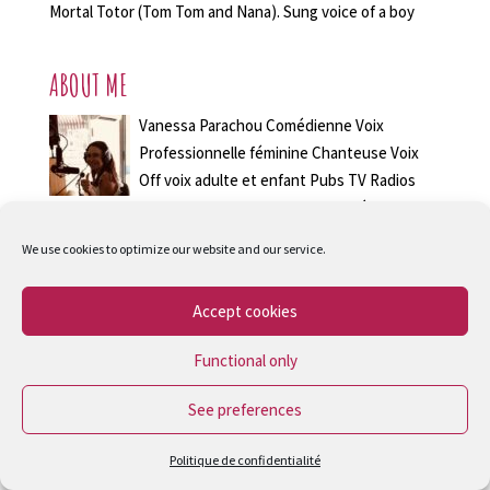
Player
Mortal Totor (Tom Tom and Nana). Sung voice of a boy
ABOUT ME
Vanessa Parachou Comédienne Voix
Professionnelle féminine Chanteuse Voix
Off voix adulte et enfant Pubs TV Radios
Voix Off Jingle Voix dessins animés
chansons français anglais allemand italien Paris et
We use cookies to optimize our website and our service.
déplacement en France et à L'étranger Retrouvez toutes
les références et démos Contactez moi !
Accept cookies
vanessaparachou@yahoo.fr
Functional only
See preferences
© 2017 Vanessa Parachou |
MENTIONS LEGALES
| By
VERSATILE
Politique de confidentialité