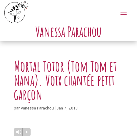
Vanessa Parachou
Mortal Totor (Tom Tom et
Nana). Voix chantée petit
garçon
par
Vanessa Parachou
|
Jan 7, 2018
Lecteur
Vm
P