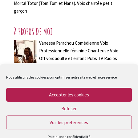
audio
Mortal Totor (Tom Tom et Nana). Voix chantée petit
garçon
À PROPOS DE MOI
Vanessa Parachou Comédienne Voix
Professionnelle féminine Chanteuse Voix
Off voix adulte et enfant Pubs TV Radios
Voix Off Jingle Voix dessins animés
chansons français anglais allemand italien Paris et
Nous utilisons des cookies pour optimiser notre site web et notre service.
déplacement en France et à L'étranger Retrouvez toutes
les références et démos Contactez moi !
Accepter les cookies
vanessaparachou@yahoo.fr
Refuser
Voir les préférences
© 2017 Vanessa Parachou |
MENTIONS LEGALES
| By
VERSATILE
Politique de confidentialité